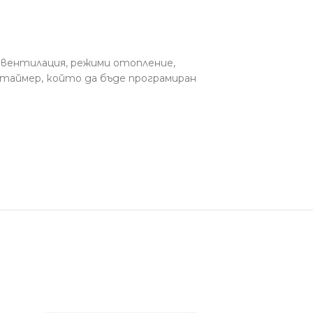
 вентилация, режими отопление,
н таймер, който да бъде програмиран