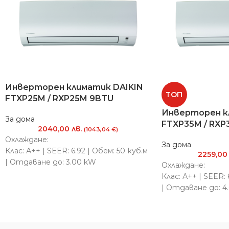
Инверторен климатик DAIKIN
ТОП
FTXP25M / RXP25M 9BTU
Инверторен к
За дома
FTXP35M / RXP
2040,00
лв.
(1043,04 €)
Охлаждане:
За дома
Клас: А++ | SEER: 6.92 | Обем: 50 куб.м
2259,0
| Отдаване до: 3.00 kW
Охлаждане:
Клас: А++ | SEER: 
Отопление:
| Отдаване до: 4
Клас: А++ | SCOP: 4.61 | Обем: 45 куб.м
| Отдаване до: 4.00 kW
Отопление:
Клас: А++ | SCOP: 
| Отдаване до: 4