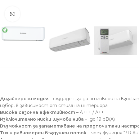
Click to enlarge
Дизайнерски модел
– създаден, за да отговори на взиск
избор, в зависимост от стила на интериора.
Висока сезонна ефективност
– A+++ / A++
Изключително ниски шумови нива
– до 19 dB(A)
Възможност за запаметяване на предпочитани настр
Тих и равномерен въздушен поток
– чрез функция “3D A