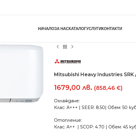
НАЧАЛО
ЗА НАС
КАТАЛОГ
УСЛУГИ
КОНТАКТИ
Mitsubishi Heavy Industries SR
1679,00
лв.
(858,46 €)
Охлаждане:
Клас: А+++ | SEER: 8.50| Обем: 50 ку
Отопление:
Клас: А++ | SCOP: 4.70 | Обем: 45 к