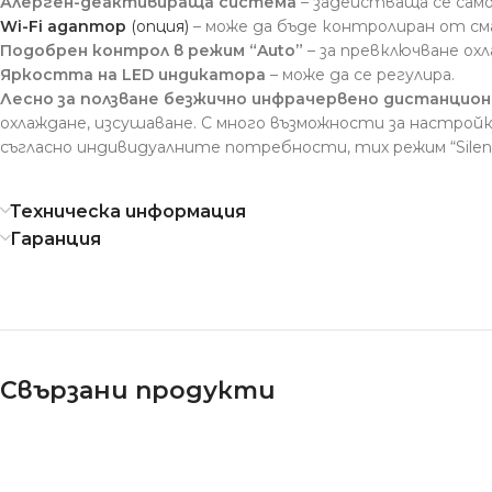
Алерген-деактивираща система
– задействаща се само
Wi-Fi адаптор
(опция)
– може да бъде контролиран от с
Подобрен контрол в режим “Auto”
– за превключване ох
Яркостта на LED индикатора
– може да се регулира.
Лесно за ползване безжично инфрачервено дистанцион
охлаждане, изсушаване. С много възможности за настройк
съгласно индивидуалните потребности, тих режим “Silent
Техническа информация
Гаранция
Свързани продукти