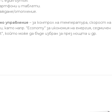
 с един бутон.
мартфони и таблети.
лаждане/отопление.
но управление
– за контрол на температура, скорост на
и, като напр. “Economy” за икономия на енергия, седмиче
”, който може да бъде избран за през нощта и др.