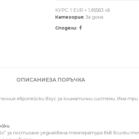
КУРС: 1 EUR = 1,95583 лв
Категория:
За дома
Сподели:
ОПИСАНИЕ
ЗА ПОРЪЧКА
ателния европейски вкус за климатични системи. Има три
ойки
uto” за постигане уеднаквена температура във всички т