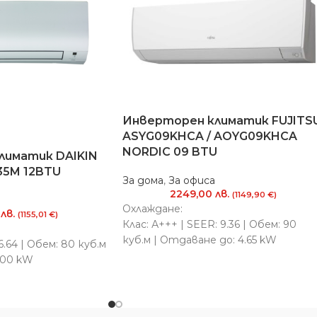
Инверторен климатик FUJITS
ASYG09KHCA / AOYG09KHCA
NORDIC 09 BTU
лиматик DAIKIN
35M 12BTU
За дома
,
За офиса
2249,00
лв.
(1149,90 €)
Охлаждане:
0
лв.
(1155,01 €)
Клас: А+++ | SEER: 9.36 | Обем: 90
куб.м | Отдаване до: 4.65 kW
6.64 | Обем: 80 куб.м
.00 kW
Отопление:
Клас: А+++| SCOP: 5.21 | Обем: 90 куб
| Отдаване до: 7.20 kW
4.64 | Обем: 70 куб.м
.80 kW