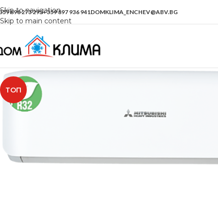
Skip to navigation
359 898 273 295
+359 897 936 941
DOMKLIMA_ENCHEV@ABV.BG
Skip to main content
ТОП