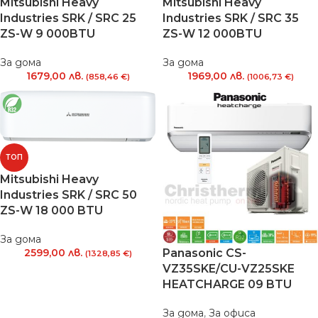
Mitsubishi Heavy
Mitsubishi Heavy
Industries SRK / SRC 25
Industries SRK / SRC 35
ZS-W 9 000BTU
ZS-W 12 000BTU
За дома
За дома
1679,00
лв.
1969,00
лв.
(858,46 €)
(1006,73 €)
ТОП
Mitsubishi Heavy
Industries SRK / SRC 50
ZS-W 18 000 BTU
За дома
Panasonic CS-
2599,00
лв.
(1328,85 €)
VZ35SKE/CU-VZ25SKE
HEATCHARGE 09 BTU
За дома
,
За офиса