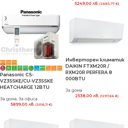
5249,00
лв.
(2683,77 €)
Инверторен климатик
DAIKIN FTXM20R /
RXM20R PERFERA 8
Panasonic CS-
000BTU
VZ35SKE/CU-VZ35SKE
HEATCHARGE 12BTU
За дома
2538,00
лв.
(1297,66 €)
За дома
,
За офиса
5899,00
лв.
(3016,11 €)