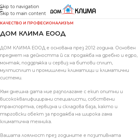
Skip to navigation
Skip to main content
КАЧЕСТВО И ПРОФЕСИОНАЛИЗЪМ
ДОМ КЛИМА ЕООД
ДОМ КЛИМА ЕООД е основана през 2012 година. Основен
предмет на дейността й са: продажба на дребно и едро,
монтаж, поддръжка и сервиз на битови сплит,
мултисплит и промишлени климатици и климатични
системи.
Към днешна дата ние разполагаме с екип опитни и
висококвалифицирани специалисти, собствени
транспортна, сервизна и складова база, както и
търговски обект за продажба на широка гама
климатична техника.
Вашата лоялност през годините е позитивната