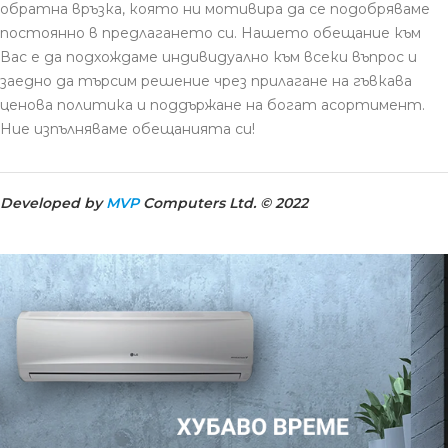
обратна връзка, която ни мотивира да се подобряваме
постоянно в предлагането си. Нашето обещание към
Вас е да подхождаме индивидуално към всеки въпрос и
заедно да търсим решение чрез прилагане на гъвкава
ценова политика и поддържане на богат асортимент.
Ние изпълняваме обещанията си!
Developed by
MVP
Computers Ltd. © 2022