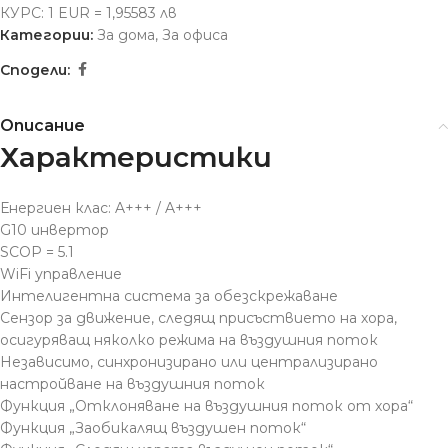
КУРС: 1 EUR = 1,95583 лв
Категории:
За дома
,
За офиса
Сподели:
Описание
Характеристики
Енергиен клас: A+++ / A+++
G10 инвертор
SCOP = 5.1
WiFi управление
Интелигентна система за обезскрежаване
Сензор за движение, следящ присъствието на хора,
осигуряващ няколко режима на въздушния поток
Независимо, синхронизирано или централизирано
настройване на въздушния поток
Функция „Отклоняване на въздушния поток от хора“
Функция „Заобикалящ въздушен поток“