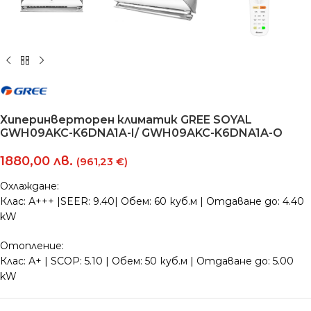
Хиперинверторен климатик GREE SOYAL
GWH09AKC-K6DNA1A-I/ GWH09AKC-K6DNA1A-O
1880,00
лв.
(961,23 €)
Охлаждане:
Клас: А+++ |SEER: 9.40| Обем: 60 куб.м | Отдаване до: 4.40
kW
Отопление:
Клас: А+ | SCOP: 5.10 | Обем: 50 куб.м | Отдаване до: 5.00
kW