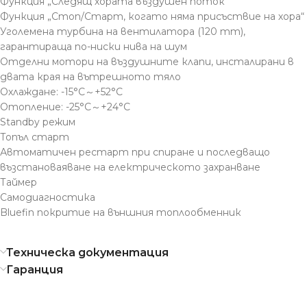
Функция „Следящ хората въздушен поток“
Функция „Стоп/Старт, когато няма присъствие на хора“
Уголемена турбина на вентилатора (120 mm),
гарантираща по-ниски нива на шум
Отделни мотори на въздушните клапи, инсталирани в
двата края на вътрешното тяло
Охлаждане: -15°C～+52°С
Отопление: -25°C～+24°C
Standby режим
Топъл старт
Автоматичен рестарт при спиране и последващо
възстановаяване на електрическото захранване
Таймер
Самодиагностика
Bluefin покритие на външния топлообменник
Техническа документация
Гаранция