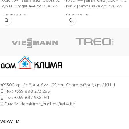
Клас: А++ | SEER: 6.92 | Обем: 50
Клас: А++ | SEER: 6.82 | Обем: 140
куб.м | Отдаване до: 3.00 kW
куб.м | Отдаване до: 7.00 kW
Отопление:
Отопление:
Клас: А++ | SCOP: 4.61 | Обем: 45
Клас: А+ | SCOP: 4.10 | Обем: 125
куб.м | Отдаване до: 4.00 kW
куб.м | Отдаване до: 8.00 kW
9300 гр. Добрич, бул. „25-ти Септември“, до ДКЦ II
Тел.: +359 898 273 295
Тел.: +359 897 936 941
Е-мейл:
domklima_enchev@abv.bg
УСЛУГИ