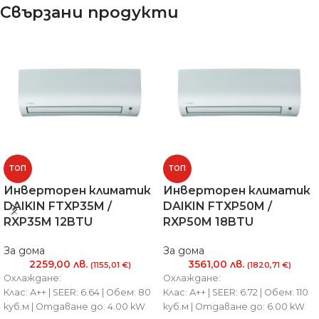
Свързани продукти
ТОП
ТОП
Инверторен климатик
Инверторен климатик
DAIKIN FTXP35M /
DAIKIN FTXP50M /
RXP35M 12BTU
RXP50M 18BTU
За дома
За дома
2259,00
лв.
3561,00
лв.
(1155,01 €)
(1820,71 €)
Охлаждане:
Охлаждане:
Клас: А++ | SEER: 6.64 | Обем: 80
Клас: А++ | SEER: 6.72 | Обем: 110
куб.м | Отдаване до: 4.00 kW
куб.м | Отдаване до: 6.00 kW