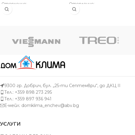
Отопление:
Отопление:
Клас: А++ | SCOP: 4.64 | Обем: 70
Клас: А+ | SCOP: 4.10 | Обем: 100
куб.м | Отдаване до: 4.80 kW
куб.м | Отдаване до: 7.70 kW
9300 гр. Добрич, бул. „25-ти Септември“, до ДКЦ II
Тел.: +359 898 273 295
Тел.: +359 897 936 941
Е-мейл:
domklima_enchev@abv.bg
УСЛУГИ