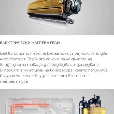
ЕЛЕКТРИЧЕСКИ НАГРЕВАТЕЛИ
Във външното тяло на климатика са разположени два
нагревателя. Първият се намира на дъното на
кондензната тава, за да предпазва от замръзване.
Вторият е монтиран на компресора, което позволява
бързо отопление без значение от външната
температура.