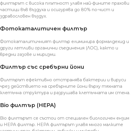
филтърът с висока плътност улавя най-фините прахови
частици във въздуха и осигурява до 80% по-чист и
здравословен въздух.
Фотокаталитичен филтър
Фотокаталитичният филтър елиминира формалдехид и
други летливи органични съединения (ЛОС), както и
вредни газове и миризми.
Филтър със сребърни йони
Филтърът ефективно отстранява бактерии и вируси
чрез действието на сребърните йони върху тяхната
клетъчна структура и разрушава клетъчната им стена.
Bio филтър (HEPA)
Bio филтърът се състои от специален биологичен ензим
и HEPA филтър. HEPA филтърът улавя много малките