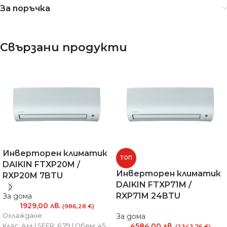
За поръчка
Свързани продукти
Инверторен климатик
ТОП
DAIKIN FTXP20M /
Инверторен климатик
RXP20M 7BTU
DAIKIN FTXP71M /
RXP71M 24BTU
За дома
1929,00
лв.
(986,28 €)
Охлаждане:
За дома
4584,00
лв.
Клас: А++ | SEER: 6.79 | Обем: 45
(2343,76 €)