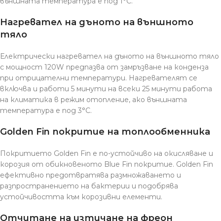
външната температура е под 1°C.
Нагревател на дъното на външното
тяло
Електрически нагревател на дъното на външното тяло
с мощност 120W предпазва от замръзване на конденза
при отрицателни температури. Нагревателят се
включва и работи 5 минути на всеки 25 минути работа
на климатика в режим отопление, ако външната
температура е под 3°C.
Golden Fin покритие на топлообменника
Покритието Golden Fin е по-устойчиво на окисляване и
корозия от обикновеното Blue Fin покритие. Golden Fin
ефективно предотвратява размножаването и
разпространението на бактерии и подобрява
устойчивостта към корозивни елементи.
Отчитане на изтичане на фреон