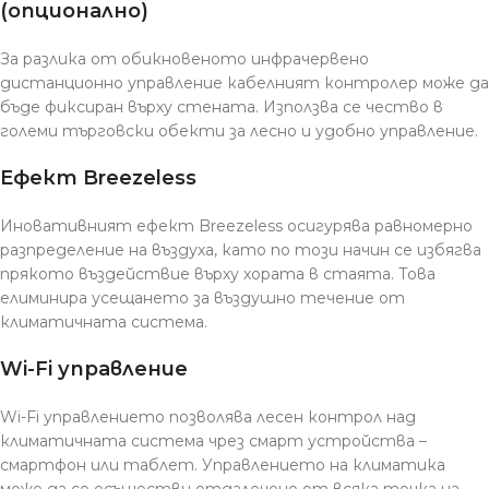
(опционално)
За разлика от обикновеното инфрачервено
дистанционно управление кабелният контролер може да
бъде фиксиран върху стената. Използва се чество в
големи търговски обекти за лесно и удобно управление.
Ефект Breezeless
Иновативният ефект Breezeless осигурява равномерно
разпределение на въздуха, като по този начин се избягва
прякото въздействие върху хората в стаята. Това
елиминира усещането за въздушно течение от
климатичната система.
Wi-Fi управление
Wi-Fi управлението позволява лесен контрол над
климатичната система чрез смарт устройства –
смартфон или таблет. Управлението на климатика