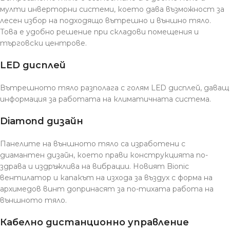
мулти инверторни системи, което дава възможност за
лесен избор на подходящо вътрешно и външно тяло.
Това е удобно решение при складови помещения и
търговски центрове.
LЕD дисплей
Вътрешното тяло разполага с голям LЕD дисплей, даващ
информация за работата на климатичната система.
Diamond дизайн
Панелите на външното тяло са изработени с
диамантен дизайн, което прави конструкцията по-
здрава и издръжлива на вибрации. Новият Bionic
вентилатор и капакът на изхода за въздух с форма на
архимедов винт допринасят за по-тихата работа на
външното тяло.
Кабелно дистанционно управление