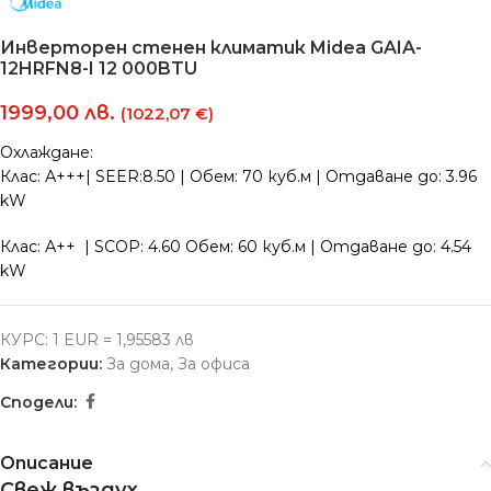
Инверторен стенен климатик Midea GAIA-
12HRFN8-I 12 000BTU
1999,00
лв.
(1022,07 €)
Охлаждане:
Клас: А+++| SEER:8.50 | Обем: 70 куб.м | Отдаване до: 3.96
kW
Клас: А++ | SCOP: 4.60 Обем: 60 куб.м | Отдаване до: 4.54
kW
КУРС: 1 EUR = 1,95583 лв
Категории:
За дома
,
За офиса
Сподели:
Описание
Свеж въздух