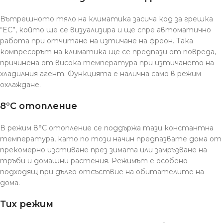
Вътрешното тяло на климатика засича код за грешка
“EC”, който ще се визуализира и ще спре автоматично
работа при отчитане на изтичане на фреон. Така
компресорът на климатика ще се предпази от повреда,
причинена от висока температура при изтичането на
хладилния агент. Функцията е налична само в режим
охлаждане.
8°C отопление
В режим 8°C отопление се поддържа тази константна
температура, като по този начин предпазвате дома от
прекомерно изстиване през зимата или замръзване на
тръби и домашни растения. Режимът е особено
подходящ при дълго отсъствие на обитателите на
дома.
Тих режим