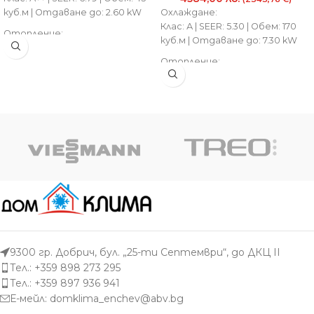
куб.м | Отдаване до: 2.60 kW
Охлаждане:
Клас: А | SEER: 5.30 | Обем: 170
Отопление:
куб.м | Отдаване до: 7.30 kW
Клас: А++ | SCOP: 4.65 | Обем: 40
куб.м | Отдаване до: 3.50 kW
Отопление:
Клас: А | SCOP: 3.81 | Обем: 160
куб.м | Отдаване до: 9.00 kW
9300 гр. Добрич, бул. „25-ти Септември“, до ДКЦ II
Тел.: +359 898 273 295
Тел.: +359 897 936 941
Е-мейл:
domklima_enchev@abv.bg