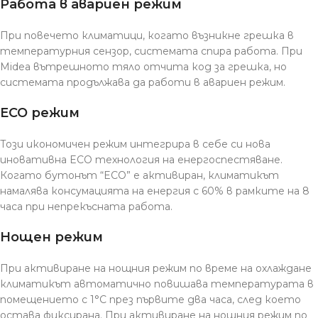
Работа в авариен режим
При повечето климатици, когато възникне грешка в
температурния сензор, системата спира работа. При
Midea вътрешното тяло отчита код за грешка, но
системата продължава да работи в авариен режим.
ECO режим
Този икономичен режим интегрира в себе си нова
иновативна ECO технология на енергоспестяване.
Когато бутонът “ECO” е активиран, климатикът
намалява консумацията на енергия с 60% в рамките на 8
часа при непрекъсната работа.
Нощен режим
При активиране на нощния режим по време на охлаждане
климатикът автоматично повишава температурата в
помещението с 1°C през първите два часа, след което
остава фиксирана. При активиране на нощния режим по