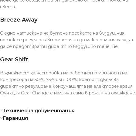
може да се осъществи отдалечено от всяка точка на
света.
Breeze Away
С едно натискане на бутона посоката на въздушния
поток се регулира автоматично до максималния ъгъл, за
да се предотврати директно въздушно течение.
Gear Shift
Възможност за настройка на работната мощност на
компресора на 50%, 75% или 100%, което позволява
директно регулиране консумацията на електроенергия.
Функция Gear Change е налична само в режим на охлаждане
Техническа документация
Гаранция