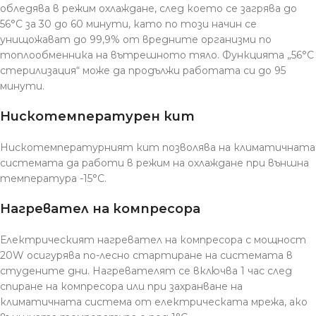
обледява в режим охлаждане, след което се загрява до
56°C за 30 до 60 минути, като по този начин се
унищожават до 99,9% от вредните организми по
топлообменника на вътрешното тяло. Функцията „56°C
стерилизация“ може да продължи работата си до 95
минути.
Нискотемпературен кит
Нискотемпературният кит позволява на климатичната
системата да работи в режим на охлаждане при външна
температура -15°C.
Нагревател на компресора
Електрическият нагревател на компресора с мощност
20W осигурява по-лесно стартиране на системата в
студените дни. Нагревателят се включва 1 час след
спиране на компресора или при захранване на
климатичната система от електрическата мрежа, ако