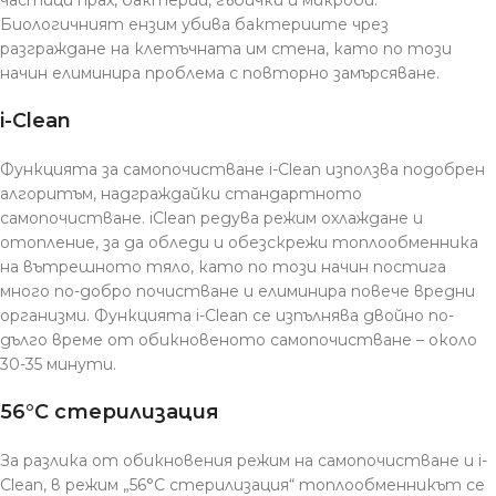
частици прах, бактерии, гъбички и микроби.
Биологичният ензим убива бактериите чрез
разграждане на клетъчната им стена, като по този
начин елиминира проблема с повторно замърсяване.
i-Clean
Функцията за самопочистване i-Clean използва подобрен
алгоритъм, надграждайки стандартното
самопочистване. iClean редува режим охлаждане и
отопление, за да обледи и обезскрежи топлообменника
на вътрешното тяло, кaто по този начин постига
много по-добро почистване и елиминира повече вредни
организми. Функцията i-Clean се изпълнява двойно по-
дълго време от обикновеното самопочистване – около
30-35 минути.
56°C стерилизация
За разлика от обикновения режим на самопочистване и i-
Clean, в режим „56°C стерилизация“ топлообменникът се