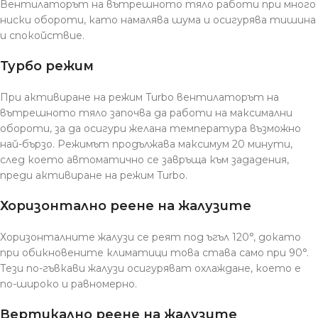
Вентилаторът на вътрешното тяло работи при много
ниски обороти, като намалява шума и осигурява тишина
и спокойствие.
Турбо режим
При активиране на режим Turbo вентилаторът на
вътрешното тяло започва да работи на максимални
обороти, за да осигури желана температура възможно
най-бързо. Режимът продължава максимум 20 минути,
след което автоматично се завръща към зададения,
преди активиране на режим Turbo.
Хоризонтално реене на жалузите
Хоризонталните жалузи се реят под ъгъл 120°, докато
при обикновените климатици това става само при 90°.
Тези по-гъвкави жалузи осигуряват охлаждане, което е
по-широко и равномерно.
Вертикално реене на жалузите