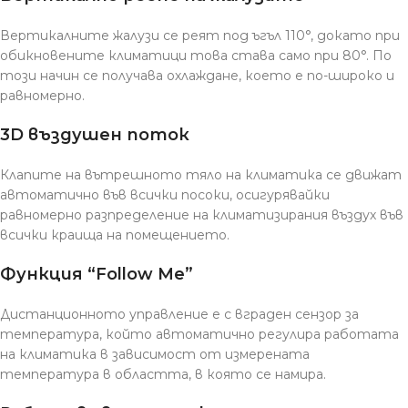
Вертикалните жалузи се реят под ъгъл 110°, докато при
обикновените климатици това става само при 80°. По
този начин се получава охлаждане, което е по-широко и
равномерно.
3D въздушен поток
Клапите на вътрешното тяло на климатика се движат
автоматично във всички посоки, осигурявайки
равномерно разпределение на климатизирания въздух във
всички краища на помещението.
Функция “Follow Me”
Дистанционното управление е с вграден сензор за
температура, който автоматично регулира работата
на климатика в зависимост от измерената
температура в областта, в която се намира.