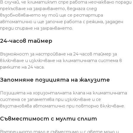
В случай, че климатикът спре работа неочаквано поради
прекъсване на захранването, веднага след
възобновяването му той ще се рестартира
автоматично и ще започне работа с режима, зададен
преди спиране на захранването.
24-часов таймер
Възможност за настройване на 24-часов таймер за
включване и изключване на климатичната система в
рамките на 24 часа.
Запомняне позицията на жалузите
Позицията на хоризонталната клапа на климатичната
система се запаметява при изключване и се
възстановява автоматично при повторно включване.
Съвместимост с мулти сплит
Вътрешното тяло е съвместимо и с двете моно и