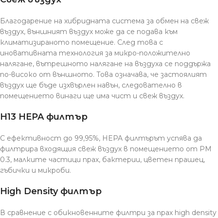
Благодарение на хибридната система за обмен на свеж
въздух, външният въздух може да се подава към
климатизираното помещение. След това с
иновативната технология за микро-положително
налягане, вътрешното налягане на въздуха се поддържа
по-високо от външното. Това означава, че застоялият
въздух ще бъде изхвърлен навън, следователно в
помещението винаги ще има чист и свеж въздух.
H13 HEPA филтър
С ефективност до 99,95%, HEPA филтърът успява да
филтрира входящия свеж въздух в помещението от PM
0.3, малките частици прах, бактерии, цветен прашец,
гъбички и микроби.
High Density филтър
В сравнение с обикновенните филтри за прах high density