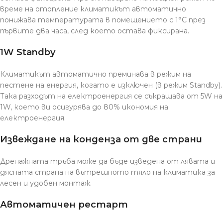
време на отопление климатикът автоматично
понижава температурата в помещението с 1°C през
първите два часа, след което остава фиксирана.
1W Standby
Климатикът автоматично преминава в режим на
пестене на енергия, когато е изключен (в режим Standby).
Така разходът на електроенергия се съкращава от 5W на
1W, което ви осигурява до 80% икономия на
електроенергия.
Извеждане на конденза от две страни
Дренажната тръба може да бъде изведена от лявата и
дясната страна на вътрешното тяло на климатика за
лесен и удобен монтаж.
Автоматичен рестарт