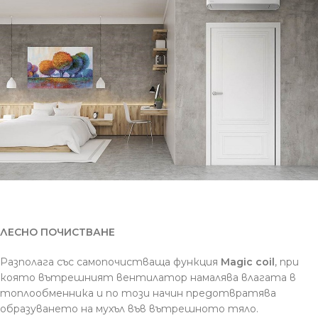
ЛЕСНО ПОЧИСТВАНЕ
Разполага със самопочистваща функция
Magic coil
, при
която вътрешният вентилатор намалява влагата в
топлообменника и по този начин предотвратява
образуването на мухъл във вътрешното тяло.