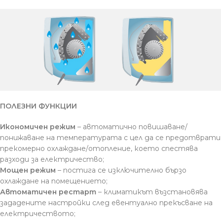
ПОЛЕЗНИ ФУНКЦИИ
Икономичен режим
– автоматично повишаване/
понижаване на температурата с цел да се предотврати
прекомерно охлаждане/отопление, което спестява
разходи за електричество;
Мощен режим
– постига се изключително бързо
охлаждане на помещението;
Автоматичен рестарт
– климатикът възстановява
зададените настройки след евентуално прекъсване на
електричеството;