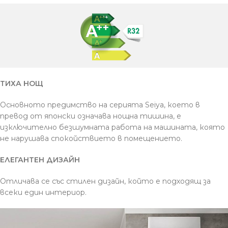
ТИХА НОЩ
Основното предимство на серията Seiya, което в
превод от японски означава нощна тишина, е
изключително безшумната работа на машината, която
не нарушава спокойствието в помещението.
ЕЛЕГАНТЕН ДИЗАЙН
Отличава се със стилен дизайн, който е подходящ за
всеки един интериор.