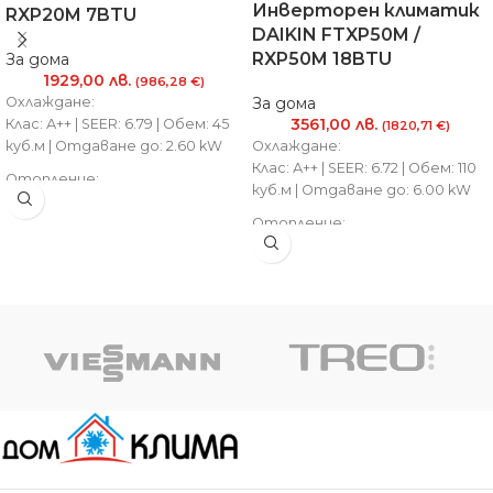
Инверторен климатик
RXP20M 7BTU
DAIKIN FTXP50M /
RXP50M 18BTU
За дома
1929,00
лв.
(986,28 €)
Охлаждане:
За дома
3561,00
лв.
Клас: А++ | SEER: 6.79 | Обем: 45
(1820,71 €)
куб.м | Отдаване до: 2.60 kW
Охлаждане:
Клас: А++ | SEER: 6.72 | Обем: 110
Отопление:
куб.м | Отдаване до: 6.00 kW
Клас: А++ | SCOP: 4.65 | Обем: 40
куб.м | Отдаване до: 3.50 kW
Отопление:
Клас: А+ | SCOP: 4.10 | Обем: 100
куб.м | Отдаване до: 7.70 kW