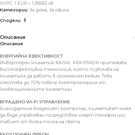
КУРС: 1 EUR = 1,95583 лв
Категории:
За дома
,
За офиса
Сподели:
Описание
Описание
ЕНЕРГИЙНА ЕФЕКТИВНОСТ
Инверторен климатик KAISAI KRX-09AEXI притежава
високоефективна технология, която позволява на
климатика да работи в икономичен режим. Това
спестява до 70% повече електроенергия от
конвенционалните климатици.
ВГРАДЕНО Wi-Fi УПРАВЛЕНИЕ
Благодарение вгаденият контролер, климатикът може
да бъде управляван посредством смарт телефон или
таблет от всяка точка на света.
ЕКОЛОГИЧЕН ФРЕОН