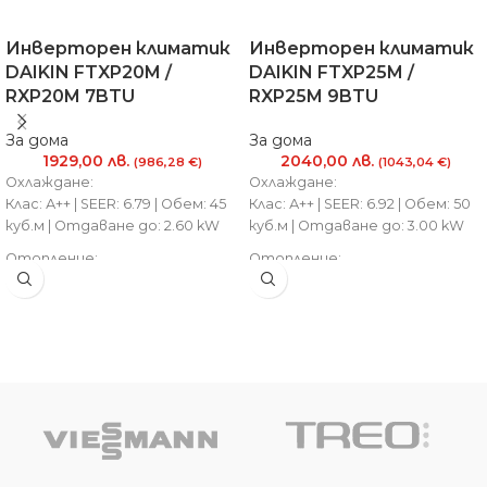
Инверторен климатик
Инверторен климатик
DAIKIN FTXP20M /
DAIKIN FTXP25M /
RXP20M 7BTU
RXP25M 9BTU
За дома
За дома
1929,00
лв.
2040,00
лв.
(986,28 €)
(1043,04 €)
Охлаждане:
Охлаждане:
Клас: А++ | SEER: 6.79 | Обем: 45
Клас: А++ | SEER: 6.92 | Обем: 50
куб.м | Отдаване до: 2.60 kW
куб.м | Отдаване до: 3.00 kW
Отопление:
Отопление:
Клас: А++ | SCOP: 4.65 | Обем: 40
Клас: А++ | SCOP: 4.61 | Обем: 45
куб.м | Отдаване до: 3.50 kW
куб.м | Отдаване до: 4.00 kW