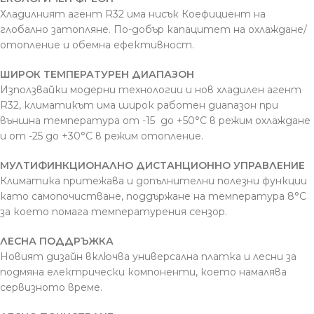
Хладилният агент R32 има нисък Коефициент на
глобално затопляне. По-добър капацитет на охлаждане/
отопление и обемна ефективност.
ШИРОК ТЕМПЕРАТУРЕН ДИАПАЗОН
Използвайки модерни технологии и нов хладилен агент
R32, климатикът има широк работен диапазон при
външна температура от -15 до +50°С в режим охлаждане
и от -25 до +30°С в режим отопление.
МУЛТИФИНКЦИОНАЛНО ДИСТАНЦИОННО УПРАВЛЕНИЕ
Климатика притежава и допълнителни полезни функции
като самопочистване, поддържане на температура 8°С
за което помага температурения сензор.
ЛЕСНА ПОДДРЪЖКА
Новият дизайн включва универсална платка и лесни за
подмяна електрически компоненти, което намалява
сервизното време.