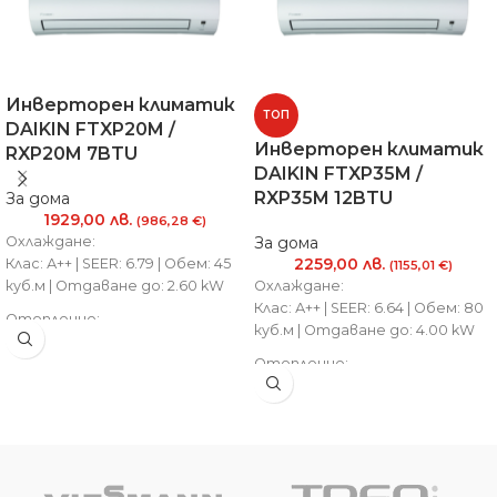
Инверторен климатик
ТОП
DAIKIN FTXP20M /
Инверторен климатик
RXP20M 7BTU
DAIKIN FTXP35M /
RXP35M 12BTU
За дома
1929,00
лв.
(986,28 €)
Охлаждане:
За дома
2259,00
лв.
Клас: А++ | SEER: 6.79 | Обем: 45
(1155,01 €)
куб.м | Отдаване до: 2.60 kW
Охлаждане:
Клас: А++ | SEER: 6.64 | Обем: 80
Отопление:
куб.м | Отдаване до: 4.00 kW
Клас: А++ | SCOP: 4.65 | Обем: 40
куб.м | Отдаване до: 3.50 kW
Отопление:
Клас: А++ | SCOP: 4.64 | Обем: 70
куб.м | Отдаване до: 4.80 kW