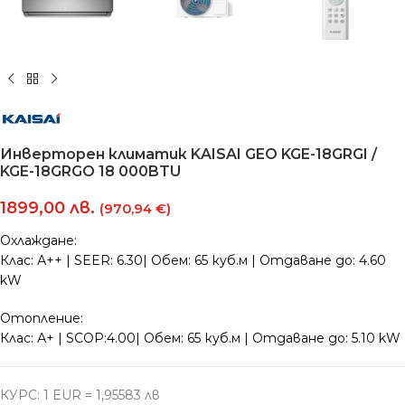
Инверторен климатик KAISAI GEO KGE-18GRGI /
KGE-18GRGO 18 000BTU
1899,00
лв.
(970,94 €)
Охлаждане:
Клас: А++ | SEER: 6.30| Обем: 65 куб.м | Отдаване до: 4.60
kW
Отопление:
Клас: А+ | SCOP:4.00| Обем: 65 куб.м | Отдаване до: 5.10 kW
КУРС: 1 EUR = 1,95583 лв