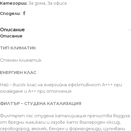
Категории:
За дома
,
За офиса
Сподели:
Описание
Описание
ТИП КЛИМАТИК
Стенен климатик
ЕНЕРГИЕН КЛАС
Най – висок клас на енергийна ефективност А+++ при
охлаждане и А++ при отопление.
ФИЛТЪР – СТУДЕНА КАТАЛИЗАЦИЯ
Филтърът със студена катализиация пречиства въздуха
от вредни химикали и газове като въглероден оксид,
сероводород, амоняк, бензен и формалдехиди, излъчвани