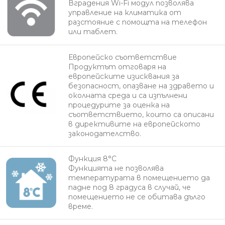
Вградения Wi-Fi модул позволява
управление на климатика от
разстояние с помощта на телефон
или таблет.
Европейско съответствие
Продуктът отговаря на
европейските изисквания за
безопасност, опазване на здравето и
околната среда и са изпълнени
процедурите за оценка на
съответствието, които са описани
в директивите на европейското
законодателство.
Функция 8°C
Функцията не позволява
температурата в помещението да
падне под 8 градуса в случай, че
помещението не се обитава дълго
време.