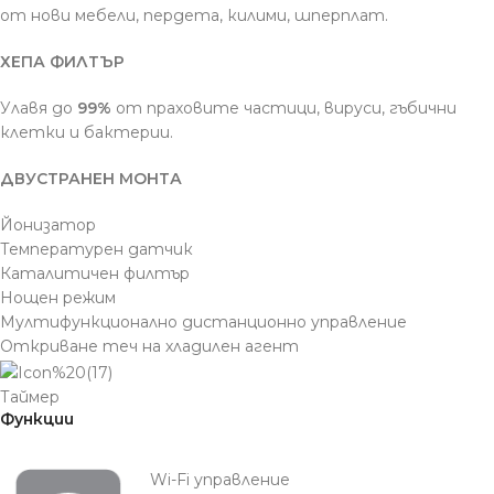
от нови мебели, пердета, килими, шперплат.
ХЕПА ФИЛТЪР
Улавя до
99%
от праховите частици, вируси, гъбични
клетки и бактерии.
ДВУСТРАНЕН МОНТА
Йонизатор
Температурен датчик
Каталитичен филтър
Нощен режим
Мултифункционално дистанционно управление
Откриване теч на хладилен агент
Таймер
Функции
Wi-Fi управление