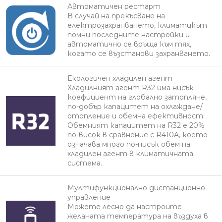
Автоматичен рестарт
В случай на прекъсване на
електрозахранването, климатикът
помни последните настройки и
автоматично се връща към тях,
когато се възстанови захранването.
Екологичен хладилен агент
Хладилният агент R32 има нисък
коефициент на глобално затопляне,
по-добър капацитет на охлаждане/
отопление и обемна ефективност.
Обемният капацитет на R32 е 20%
по-висок в сравнение с R410A, което
означава много по-нисък обем на
хладилен агент в климатичната
система.
Мултифункционално дистанционно
управление
Можете лесно да настроите
желаната температура на въздуха в