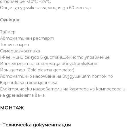
отопление: -30ºС +24ºС
Опция за удължена гаранция до 60 месеца
Функции:
Таймер
Автоматичен рестарт
Топъл старт
Самодиагностика
I-Feel мини сензор в дистанционното управление
Интелигентна система за обезскрежаване
Йонизатор (Cold plasma generator)
Автоматично насочване на въздушният поток по
вертикала и хоризонтала
Електрически нагреватели на картера на компресора и
на дренажната вана
МОНТАЖ
Техническа документация