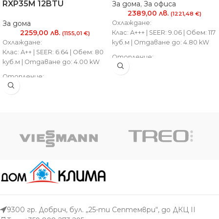
RXP35M 12BTU
За дома
,
За офиса
2389,00
лв.
(1221,48 €)
За дома
Охлаждане:
2259,00
лв.
Клас: А+++ | SEER: 9.06 | Обем: 117
(1155,01 €)
Охлаждане:
куб.м | Отдаване до: 4.80 kW
Клас: А++ | SEER: 6.64 | Обем: 80
Отопление:
куб.м | Отдаване до: 4.00 kW
Клас: А+ ++| SCOP: 4.89 | Обем:
Отопление:
117 куб.м | Отдаване до: 7.40 kW
Клас: А++ | SCOP: 4.64 | Обем: 70
куб.м | Отдаване до: 4.80 kW
9300 гр. Добрич, бул. „25-ти Септември“, до ДКЦ II