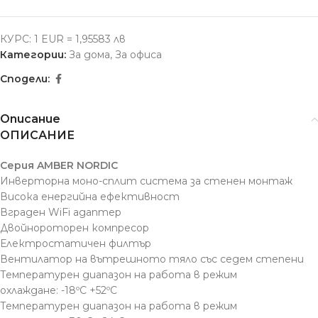
КУРС: 1 EUR = 1,95583 лв
Категории:
За дома
,
За офиса
Сподели:
Описание
ОПИСАНИЕ
Серия AMBER NORDIC
Инверторна моно-сплит система за стенен монтаж
Висока енергийна ефективност
Вграден WiFi адаптер
Двойнороторен компресор
Електростатичен филтър
Вентилатор на вътрешното тяло със седем степени
Температурен диапазон на работа в режим
охлаждане: -18ºС +52ºС
Температурен диапазон на работа в режим