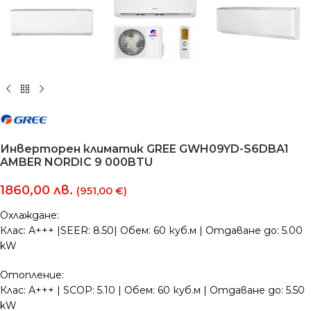
Инверторен климатик GREE GWH09YD-S6DBA1
AMBER NORDIC 9 000BTU
1860,00
лв.
(951,00 €)
Охлаждане:
Клас: А+++ |SEER: 8.50| Обем: 60 куб.м | Отдаване до: 5.00
kW
Отопление:
Клас: А+++ | SCOP: 5.10 | Обем: 60 куб.м | Отдаване до: 5.50
kW