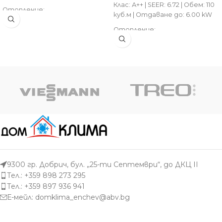
Клас: А++ | SEER: 6.72 | Обем: 110
Отопление:
куб.м | Отдаване до: 6.00 kW
Клас: А++ | SCOP: 4.61 | Обем: 45
куб.м | Отдаване до: 4.00 kW
Отопление:
Клас: А+ | SCOP: 4.10 | Обем: 100
куб.м | Отдаване до: 7.70 kW
9300 гр. Добрич, бул. „25-ти Септември“, до ДКЦ II
Тел.: +359 898 273 295
Тел.: +359 897 936 941
Е-мейл:
domklima_enchev@abv.bg