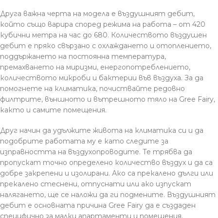
Друга важна черта на модела е въздушният дебит,
който също варира според режима на работа – от 420
кубични метра на час до 680. Количеството въздушен
дебит е пряко свързано с охлаждането и отоплението,
поддържането на постоянна температура,
премахването на миризми, енергопотреблението,
количеството микроби и бактерии във въздуха. За да
помогнете на климатика, почиствайте редовно
филтрите, външното и вътрешното тяло на Gree Fairy,
както и самите помещения.
Друг начин да удължите живота на климатика си и да
подобрите работата му е като следите за
изправността на въздухопроводите. Те трябва да
пропускат точно определено количество въздух и да са
добре закрепени и изолирани. Ако са прекалено дълги или
прекалено стеснени, отпуснати или ако изпускат
налягането, ще се наложи да ги подмените. Въздушният
дебит е основната причина Gree Fairy да е създаден
специфично за малки апартаменти и помещения.