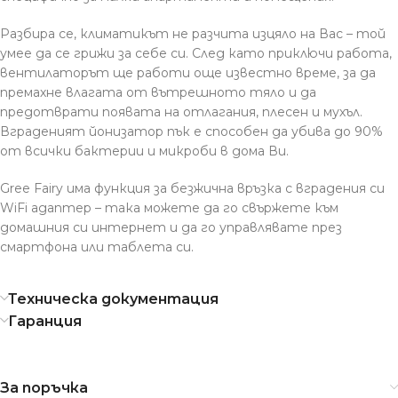
Разбира се, климатикът не разчита изцяло на Вас – той
умее да се грижи за себе си. След като приключи работа,
вентилаторът ще работи още известно време, за да
премахне влагата от вътрешното тяло и да
предотврати появата на отлагания, плесен и мухъл.
Вграденият йонизатор пък е способен да убива до 90%
от всички бактерии и микроби в дома Ви.
Gree Fairy има функция за безжична връзка с вградения си
WiFi адаптер – така можете да го свържете към
домашния си интернет и да го управлявате през
смартфона или таблета си.
Техническа документация
Гаранция
За поръчка