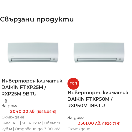
Свързани продукти
Инверторен климатик
ТОП
DAIKIN FTXP25M /
Инверторен климатик
RXP25M 9BTU
DAIKIN FTXP50M /
RXP50M 18BTU
За дома
2040,00
лв.
(1043,04 €)
Охлаждане:
За дома
3561,00
лв.
Клас: А++ | SEER: 6.92 | Обем: 50
(1820,71 €)
куб.м | Отдаване до: 3.00 kW
Охлаждане: