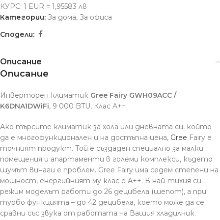
КУРС: 1 EUR = 1,95583 лв
Категории:
За дома
,
За офиса
Сподели:
Описание
Описание
Инверторен климатик
Gree Fairy GWH09ACC /
K6DNA1DWiFi
, 9 000 BTU, Клас А++
Ако търсите климатик за хола или дневната си, който
да е многофункционален и на достъпна цена,
Gree
Fairy е
точният продукт. Той е създаден специално за малки
помещения и апартаменти в големи комплекси, където
шумът винаги е проблем. Gree Fairy има седем степени на
мощност, енергийният му клас е А++. В най-тихия си
режим моделът работи до 26 децибела (шепот), а при
турбо функцията – до 42 децибела, което може да се
сравни със звука от работата на Вашия хладилник.