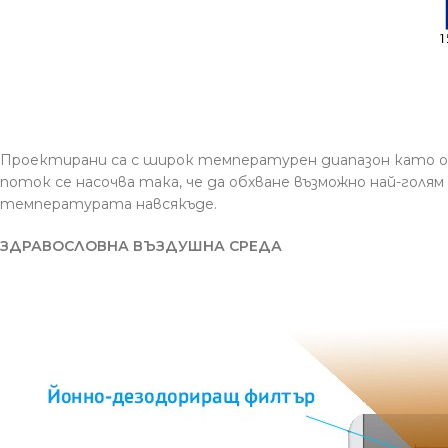
Проектирани са с широк температурен диапазон като о
поток се насочва така, че да обхване възможно най-голя
температурата навсякъде.
ЗДРАВОСЛОВНА ВЪЗДУШНА СРЕДА