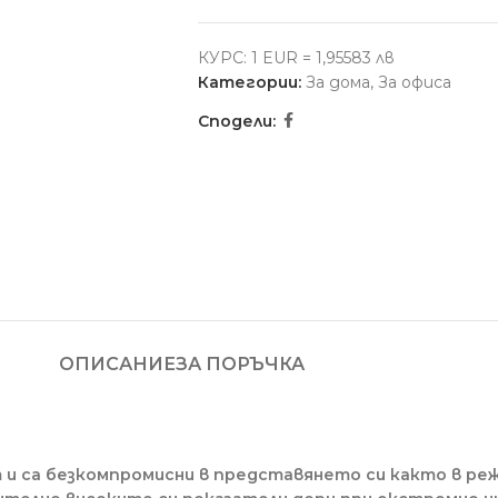
КУРС: 1 EUR = 1,95583 лв
Категории:
За дома
,
За офиса
Сподели:
ОПИСАНИЕ
ЗА ПОРЪЧКА
т и са безкомпромисни в представянето си както в реж