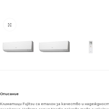
Click to enlarge
Описание
Климатици Fujitsu са еталон за качество и надежднос