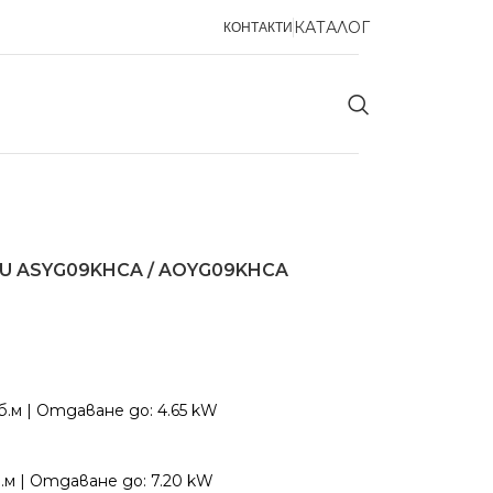
КАТАЛОГ
КОНТАКТИ
SU ASYG09KHCA / AOYG09KHCA
уб.м | Отдаване до: 4.65 kW
б.м | Отдаване до: 7.20 kW