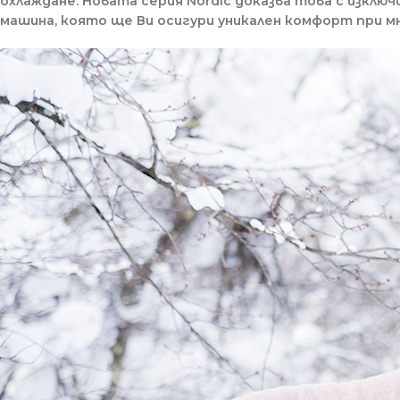
охлаждане. Новата серия Nordic доказва това с изклю
машина, която ще Ви осигури уникален комфорт при мн