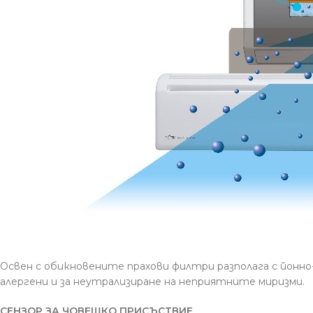
Освен с обикновените прахови филтри разполага с йонно
алергени и за неутрализиране на неприятните миризми.
СЕНЗОР ЗА ЧОВЕШКО ПРИСЪСТВИЕ