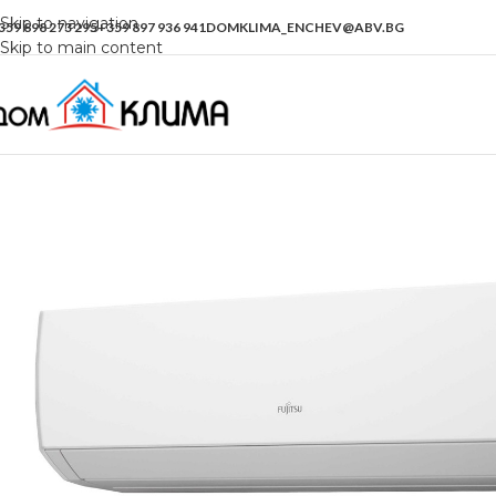
Skip to navigation
359 898 273 295
+359 897 936 941
DOMKLIMA_ENCHEV@ABV.BG
Skip to main content