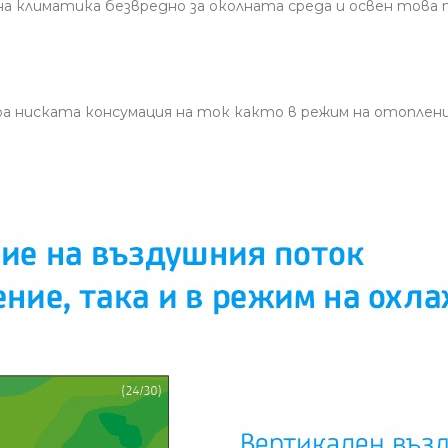
а климатика безвредно за околната среда и освен тов
а ниската консумация на ток както в режим на отопление