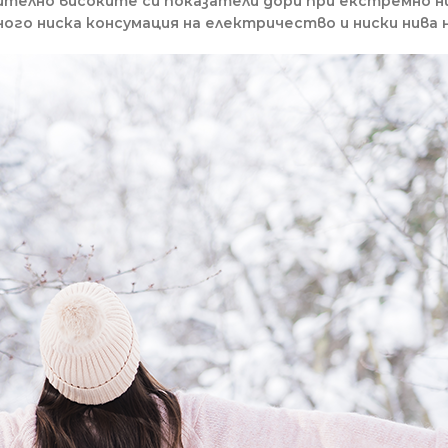
чително високите си показатели дори при екстремно н
ого ниска консумация на електричество и ниски нива н