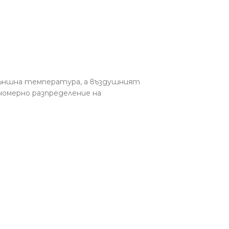
външна температура, а въздушният
номерно разпределение на