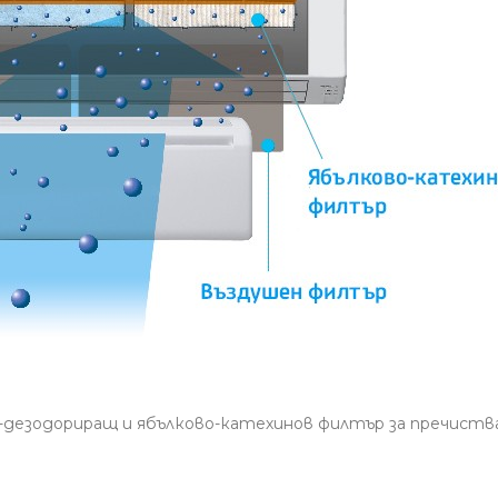
-дезодориращ и ябълково-катехинов филтър за пречиства