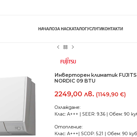
НАЧАЛО
ЗА НАС
КАТАЛОГ
УСЛУГИ
КОНТАКТИ
Инверторен климатик FUJIT
NORDIC 09 BTU
2249,00
лв.
(1149,90 €)
Охлаждане:
Клас: А+++ | SEER: 9.36 | Обем: 90 к
Отопление:
Клас: А+++| SCOP: 5.21 | Обем: 90 ку