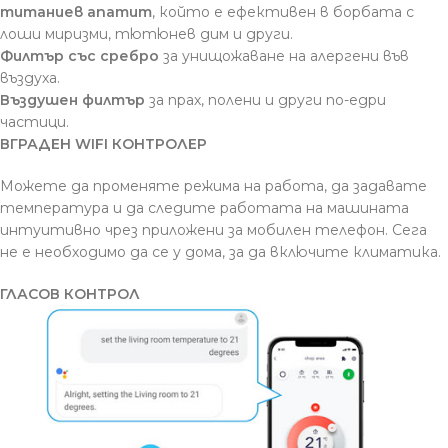
титаниев апатит
, който е ефективен в борбата с
лоши миризми, тютюнев дим и други.
Филтър със сребро
за унищожаване на алергени във
въздуха.
Въздушен филтър
за прах, полени и други по-едри
частици.
ВГРАДЕН WIFI КОНТРОЛЕР
Можете да променяте режима на работа, да задавате
температура и да следите работата на машината
интуитивно чрез приложени за мобилен телефон. Сега
не е необходимо да се у дома, за да включите климатика.
ГЛАСОВ КОНТРОЛ