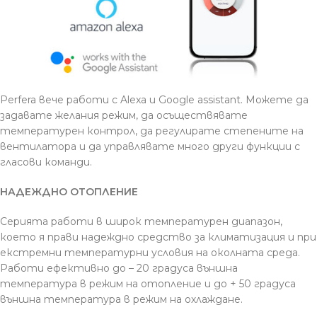
Perfera вече работи с Alexa и Google assistant. Mожете да
задавате желания режим, да осъществявате
температурен контрол, да регулирате степените на
вентилатора и да управлявате много други функции с
гласови команди.
НАДЕЖДНО ОТОПЛЕНИЕ
Серията работи в широк температурен диапазон,
което я прави надеждно средство за климатизация и при
екстремни температурни условия на околната среда.
Работи ефективно до – 20 градуса външна
температура в режим на отопление и до + 50 градуса
външна температура в режим на охлаждане.