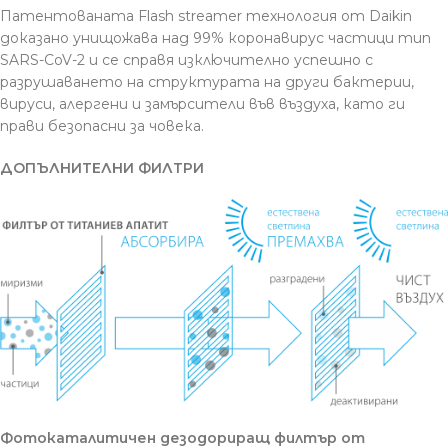
Патентованата Flash streamer технология от Daikin
доказано унищожава над 99% коронавирус частици тип
SARS-CoV-2 и се справя изключително успешно с
разрушаването на структурата на други бактерии,
вируси, алергени и замърсители във въздуха, като ги
прави безопасни за човека.
ДОПЪЛНИТЕЛНИ ФИЛТРИ
Фотокаталитичен дезодориращ филтър от