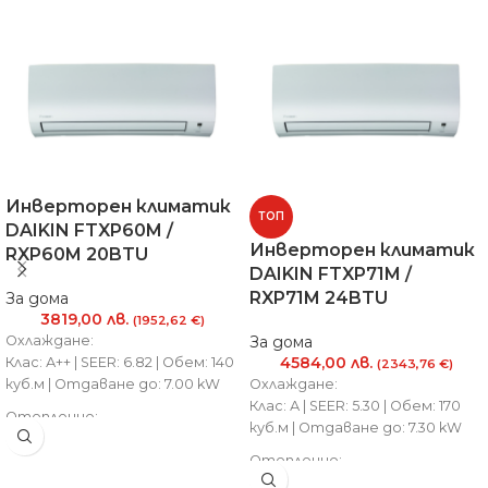
Инверторен климатик
ТОП
DAIKIN FTXP60M /
Инверторен климатик
RXP60M 20BTU
DAIKIN FTXP71M /
RXP71M 24BTU
За дома
3819,00
лв.
(1952,62 €)
Охлаждане:
За дома
4584,00
лв.
Клас: А++ | SEER: 6.82 | Обем: 140
(2343,76 €)
куб.м | Отдаване до: 7.00 kW
Охлаждане:
Клас: А | SEER: 5.30 | Обем: 170
Отопление:
куб.м | Отдаване до: 7.30 kW
Клас: А+ | SCOP: 4.10 | Обем: 125
куб.м | Отдаване до: 8.00 kW
Отопление:
Клас: А | SCOP: 3.81 | Обем: 160