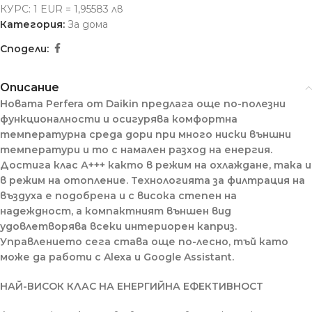
КУРС: 1 EUR = 1,95583 лв
Категория:
За дома
Сподели:
Описание
Новата Perfera от Daikin предлага още по-полезни
функционалности и осигурява комфортна
температурна среда дори при много ниски външни
температури и то с намален разход на енергия.
Достига клас А+++ както в режим на охлаждане, така и
в режим на отопление. Технологията за филтрация на
въздуха е подобрена и с висока степен на
надеждност, а компактният външен вид
удовлетворява всеки интериорен каприз.
У
правлението сега става още по-лесно, тъй като
може да работи с Alexa и Google Assistant.
НАЙ-ВИСОК КЛАС НА ЕНЕРГИЙНА ЕФЕКТИВНОСТ