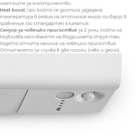
сметките за електричество.
Heat boost
, при който се достига зададена
температура в режим на отопление много по-бързо в
сравнение със стандартен климатик.
Сензор за човешко присъствие
за 2 зони, който не
позволява насочването на въздушната струя там,
където отчита наличие на човешко присъствие.
Отчитането се случва в две посоки (ляво и дясно).