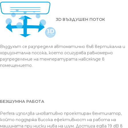
3D ВЪЗДУШЕН ПОТОК
Въздухът се разпределя автоматично във вертикална и
хоризонтална посока, което осигурява равномерно
разпределение на температурата навсякъде в
помещението.
БЕЗШУМНА РАБОТА
Perfera използва иновативно проектиран вентилатор,
който поддържа висока ефективност на работа на
машината при ниски нива на шум. Достига едва 19 dB в